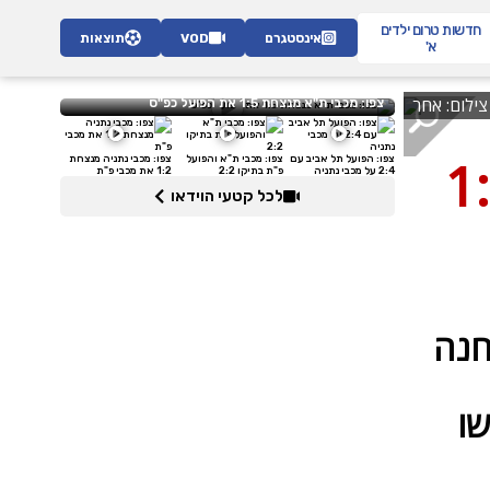
חדשות
טרום ילדים
אינסטגרם
VOD
תוצאות
א'
צפו: מכבי ת"א מנצחת 1:5 את הפועל כפ"ס
צפו: הפועל תל אביב עם
צפו: מכבי ת"א והפועל
צפו: מכבי נתניה מנצחת
2:4 על מכבי נתניה
פ"ת בתיקו 2:2
1:2 את מכבי פ"ת
לכל קטעי הוידאו