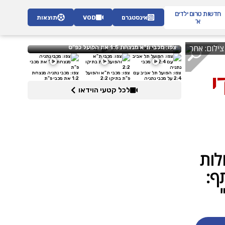
חדשות
טרום ילדים
אינסטגרם
VOD
תוצאות
א'
צפו: מכבי ת"א מנצחת 1:5 את הפועל כפ"ס
צפו: הפועל תל אביב עם
צפו: מכבי ת"א והפועל
צפו: מכבי נתניה מנצחת
2:4 על מכבי נתניה
פ"ת בתיקו 2:2
1:2 את מכבי פ"ת
לכל קטעי הוידאו